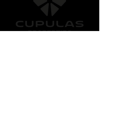
Muelle de Poniente 6
Edificio Panoramis
03003 Alicante
© 2025 by CUPULAS PROPERTIES.